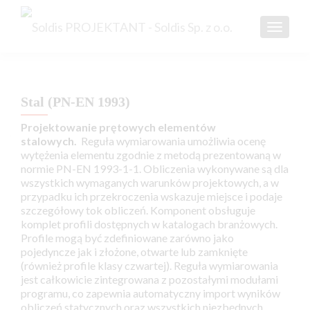
TOGGL
Stal (PN-EN 1993)
Projektowanie prętowych elementów
stalowych
.
Reguła wymiarowania umożliwia ocenę
wytężenia elementu zgodnie z metodą prezentowaną w
normie PN-EN 1993-1-1. Obliczenia wykonywane są dla
wszystkich wymaganych warunków projektowych, a w
przypadku ich przekroczenia wskazuje miejsce i podaje
szczegółowy tok obliczeń. Komponent obsługuje
komplet profili dostępnych w katalogach branżowych.
Profile mogą być zdefiniowane zarówno jako
pojedyncze jak i złożone, otwarte lub zamknięte
(również profile klasy czwartej). Reguła wymiarowania
jest całkowicie zintegrowana z pozostałymi modułami
programu, co zapewnia automatyczny import wyników
obliczeń statycznych oraz wszystkich niezbędnych