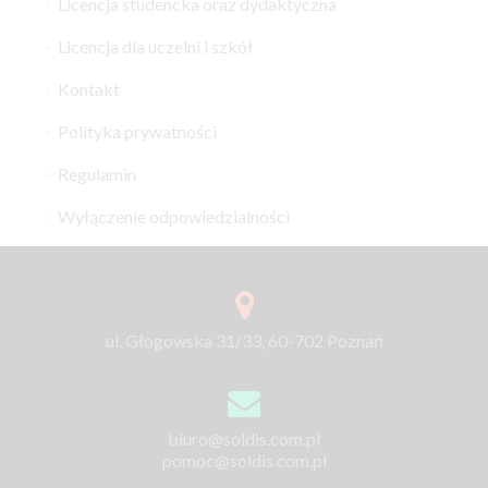
Licencja studencka oraz dydaktyczna
Licencja dla uczelni i szkół
Kontakt
Polityka prywatności
Regulamin
Wyłączenie odpowiedzialności
ul. Głogowska 31/33, 60-702 Poznań
biuro@soldis.com.pl
pomoc@soldis.com.pl