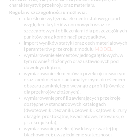
charakterystyk przekroju oraz materiału.
Reguła w szczególności umożliwia:
określenie wytężenia elementu stalowego pod
względem kryteriów normowych wraz ze
szczegółowymi obliczeniami dla poszczególnych
punktów oraz kombinacji przypadków,
import wyników statyki oraz cech materiałowych
i paramterów przekroju z modułu
MODEL
,
wymiarowanie elementów jednogałęziowych, w
tym również złożonych oraz ustawionych pod
dowolnym kątem,
wymiarowanie elementów o przekroju otwartym
oraz zamkniętym z automatycznym określeniem
obszaru zamkniętego wewnątrz profili (również
dla przekrojów złożonych),
wymiarowanie profili zawierających przekroje
dostępne w standardowych katalogach
(dwuteowniki, teowniki, ceowniki, kątowniki, rury
okrągłe, prostokątne, kwadratowe, zetowniki, o
przekroju koła),
wymiarowanie przekrojów klasy czwartej (np.
blachownice); uwzględnienie stateczności