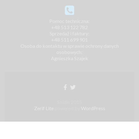
Pomoc techniczna:
+48 513 122 782
Sprzedaż i faktury:
+48 511 699 901
Osoba do kontaktu w sprawie ochrony danych
osobowych:
Agnieszka Szajek
Soldis 2015
Zerif Lite
powered by
WordPress