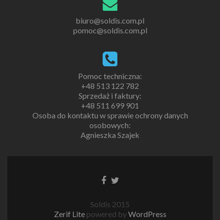
biuro@soldis.com.pl
pomoc@soldis.com.pl
Pomoc techniczna:
+48 513 122 782
Sprzedaż i faktury:
+48 511 699 901
Osoba do kontaktu w sprawie ochrony danych
osobowych:
Agnieszka Szajek
Soldis 2015
Zerif Lite
powered by
WordPress