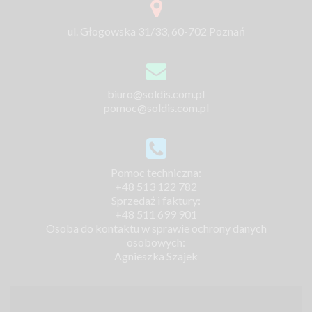
ul. Głogowska 31/33, 60-702 Poznań
biuro@soldis.com.pl
pomoc@soldis.com.pl
Pomoc techniczna:
+48 513 122 782
Sprzedaż i faktury:
+48 511 699 901
Osoba do kontaktu w sprawie ochrony danych
osobowych:
Agnieszka Szajek