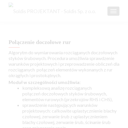
TOGGL
Połączenie doczołowe rur
Algorytm do wymiarowania rozciąganych doczołowych
styków śrubowych. Procedura umożliwia sprawdzenie
warunków projektowych i przeprowadzenie obliczeń dla
rozciąganych połączeń elementów wykonanych z rur
okrągłych i prostokątnych.
Moduł w szczególności umożliwia:
kompleksową analizę rozciąganych
połączeń doczołowych styków śrubowych,
elementów rurowych (przekrojów RHS i CHS),
sprawdzenie następujących warunków
projektowych: całkowite uplastycznienie blachy
czołowej, zerwanie śrub z uplastycznieniem
blachy czołowej, zerwanie śrub, ścinanie śrub
oraz zniszczenie spoin,