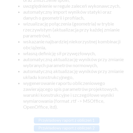
uwzględnienie w regule zaleceń wykonawczych,
automatyczny import wyników statyki oraz
danych o geometrii i profilach,
wizualizację połączenia (geometria) w trybie
rzeczywistym (aktualizacja przy każdej zmianie
parametrów),
wskazanie najbardziej niekorzystnej kombinacji
obciążenia,
własną definicję sił przywęzłowych,
automatyczną aktualizację wyników przy zmianie
wybranych parametrów normowych,
automatyczną aktualizację wyników przy zmianie
układu konstrukcyjnego,
wygenerowanie raportu obliczeniowego
zawierającego spis parametrów projektowych,
warunki konstrukcyjne i szczegółowe wyniki
wymiarowania (format .rtf -> MSOffice,
OpenOffice, itd).
Przykładowy raport z obliczeń 1
Przykładowy raport z obliczeń 2