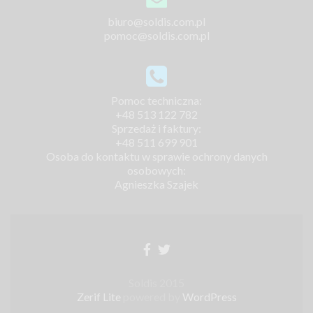
biuro@soldis.com.pl
pomoc@soldis.com.pl
Pomoc techniczna:
+48 513 122 782
Sprzedaż i faktury:
+48 511 699 901
Osoba do kontaktu w sprawie ochrony danych
osobowych:
Agnieszka Szajek
Soldis 2015
Zerif Lite
powered by
WordPress