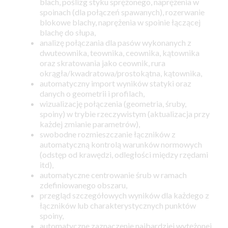
blach, poślizg styku sprężonego, naprężenia w
spoinach (dla połączeń spawanych), rozerwanie
blokowe blachy, naprężenia w spoinie łączącej
blachę do słupa,
analizę połączania dla pasów wykonanych z
dwuteownika, teownika, ceownika, kątownika
oraz skratowania jako ceownik, rura
okrągła/kwadratowa/prostokątna, kątownika,
automatyczny import wyników statyki oraz
danych o geometrii i profilach,
wizualizację połączenia (geometria, śruby,
spoiny) w trybie rzeczywistym (aktualizacja przy
każdej zmianie parametrów),
swobodne rozmieszczanie łączników z
automatyczną kontrolą warunków normowych
(odstęp od krawędzi, odległości między rzędami
itd),
automatyczne centrowanie śrub w ramach
zdefiniowanego obszaru,
przegląd szczegółowych wyników dla każdego z
łączników lub charakterystycznych punktów
spoiny,
automatyczne zaznaczenie najbardziej wytężonej