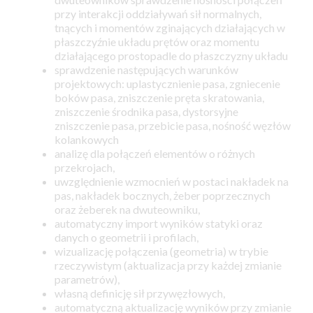
przy interakcji oddziaływań sił normalnych,
tnących i momentów zginających działających w
płaszczyźnie układu prętów oraz momentu
działającego prostopadle do płaszczyzny układu
sprawdzenie następujących warunków
projektowych: uplastycznienie pasa, zgniecenie
boków pasa, zniszczenie pręta skratowania,
zniszczenie środnika pasa, dystorsyjne
zniszczenie pasa, przebicie pasa, nośność węzłów
kolankowych
analizę dla połączeń elementów o różnych
przekrojach,
uwzględnienie wzmocnień w postaci nakładek na
pas, nakładek bocznych, żeber poprzecznych
oraz żeberek na dwuteowniku,
automatyczny import wyników statyki oraz
danych o geometrii i profilach,
wizualizację połączenia (geometria) w trybie
rzeczywistym (aktualizacja przy każdej zmianie
parametrów),
własną definicję sił przywęzłowych,
automatyczną aktualizację wyników przy zmianie