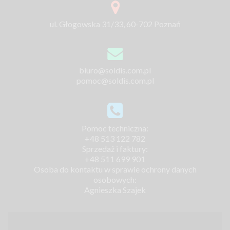
ul. Głogowska 31/33, 60-702 Poznań
biuro@soldis.com.pl
pomoc@soldis.com.pl
Pomoc techniczna:
+48 513 122 782
Sprzedaż i faktury:
+48 511 699 901
Osoba do kontaktu w sprawie ochrony danych
osobowych:
Agnieszka Szajek