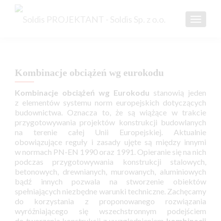
TOGGL
Kombinacje obciążeń wg eurokodu
Kombinacje obciążeń wg Eurokodu
stanowią jeden
z elementów systemu norm europejskich dotyczących
budownictwa. Oznacza to, że są wiążące w trakcie
przygotowywania projektów konstrukcji budowlanych
na terenie całej Unii Europejskiej. Aktualnie
obowiązujące reguły i zasady ujęte są między innymi
w normach PN-EN 1990 oraz 1991. Opieranie się na nich
podczas przygotowywania konstrukcji stalowych,
betonowych, drewnianych, murowanych, aluminiowych
bądź innych pozwala na stworzenie obiektów
spełniających niezbędne warunki techniczne. Zachęcamy
do korzystania z proponowanego rozwiązania
wyróżniającego się wszechstronnym podejściem
do tworzenia konstrukcji z uwzględnieniem
kombinacji