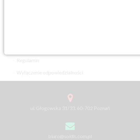
Licencja studencka oraz dydaktyczna
Licencja dla uczelni i szkół
Kontakt
Polityka prywatności
Regulamin
Wyłączenie odpowiedzialności
ul. Głogowska 31/33, 60-702 Poznań
biuro@soldis.com.pl