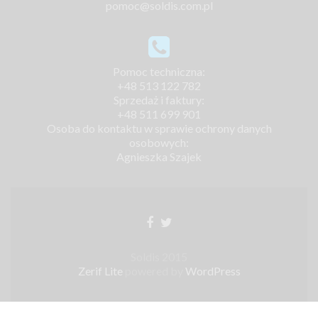
pomoc@soldis.com.pl
Pomoc techniczna:
+48 513 122 782
Sprzedaż i faktury:
+48 511 699 901
Osoba do kontaktu w sprawie ochrony danych
osobowych:
Agnieszka Szajek
Soldis 2015
Zerif Lite
powered by
WordPress