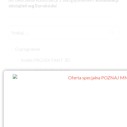
obciążeń wg Eurokodu
!
Szukaj:
O programie
Soldis PROJEKTANT 3D
Soldis PROJEKTANT 2D
Reguły wymiarowania
Asystent AI
Poleć i zyskaj
Zamów
Licencja próbna